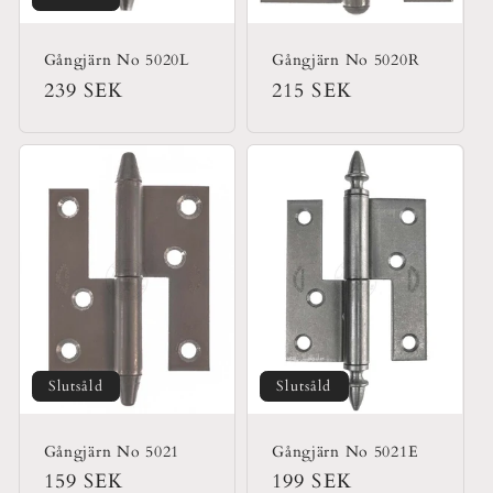
Gångjärn No 5020L
Gångjärn No 5020R
Ordinarie
239 SEK
Ordinarie
215 SEK
pris
pris
Slutsåld
Slutsåld
Gångjärn No 5021
Gångjärn No 5021E
Ordinarie
159 SEK
Ordinarie
199 SEK