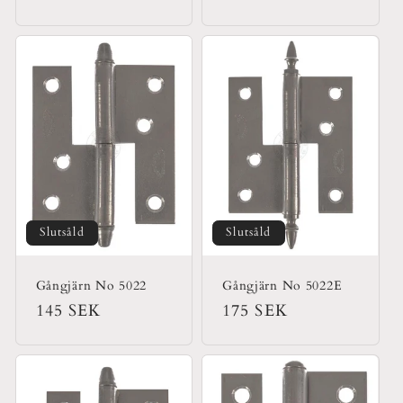
pris
pris
Slutsåld
Slutsåld
Gångjärn No 5022
Gångjärn No 5022E
Ordinarie
145 SEK
Ordinarie
175 SEK
pris
pris