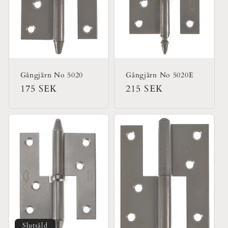
t
s
e
r
Gångjärn No 5020
Gångjärn No 5020E
Ordinarie
175 SEK
Ordinarie
215 SEK
i
pris
pris
e
:
Slutsåld