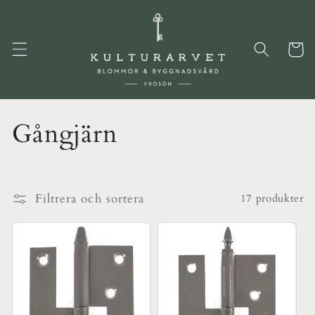
vidare
till
innehåll
Varukor
P
Gångjärn
r
o
Filtrera och sortera
17 produkter
d
u
k