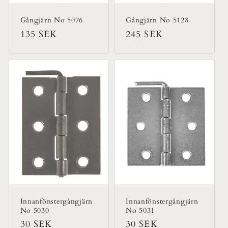
Gångjärn No 5076
Gångjärn No 5128
Ordinarie
135 SEK
Ordinarie
245 SEK
pris
pris
Innanfönstergångjärn
Innanfönstergångjärn
No 5030
No 5031
Ordinarie
30 SEK
Ordinarie
30 SEK