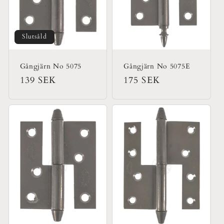
Slutsåld
Gångjärn No 5075
Gångjärn No 5075E
Ordinarie
139 SEK
Ordinarie
175 SEK
pris
pris