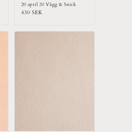
20 april 20 Vägg & Snick
Ordinarie
430 SEK
pris