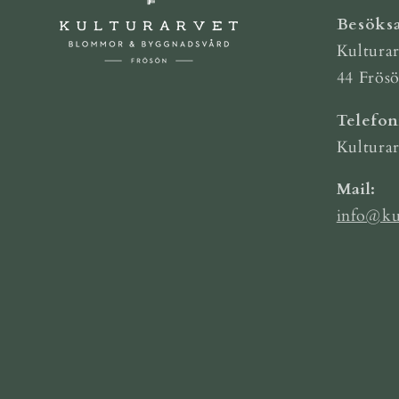
Besöksa
Kulturar
44 Frös
Telefo
Kultura
Mail:
info@ku