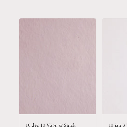
o
d
u
k
t
s
e
10 dec 10 Vägg & Snick
10 jan 3