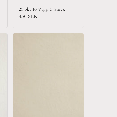
21 okt 10 Vägg & Snick
Ordinarie
430 SEK
pris