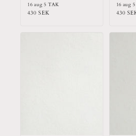
16 aug 5 TAK
16 aug 5
Ordinarie
430 SEK
Ordina
430 SE
pris
pris