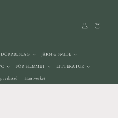
Logga
Varukorg
in
& DÖRRBESLAG
JÄRN & SMIDE
WC
FÖR HEMMET
LITTERATUR
pverkstad
Hantverket