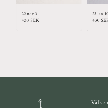
22 nov 3
23 jan 1
Ordinarie
430 SEK
Ordina
430 SE
pris
pris
Välkom