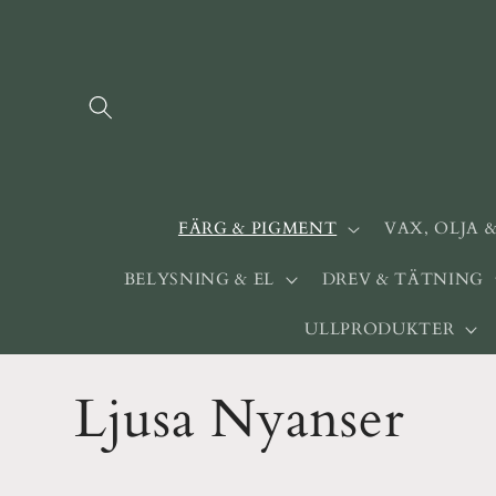
vidare
till
innehåll
FÄRG & PIGMENT
VAX, OLJA 
BELYSNING & EL
DREV & TÄTNING
ULLPRODUKTER
P
Ljusa Nyanser
r