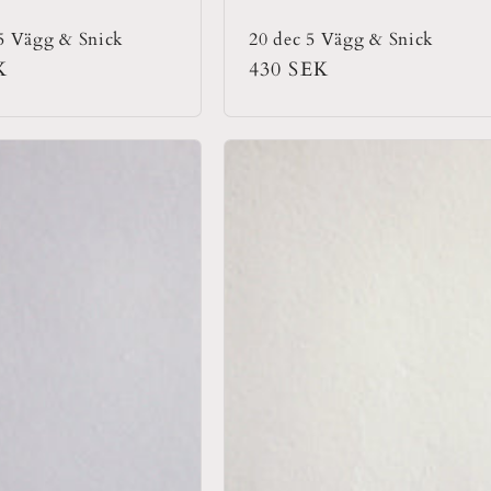
 5 Vägg & Snick
20 dec 5 Vägg & Snick
rie
K
Ordinarie
430 SEK
pris