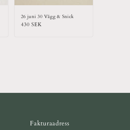
26 juni 30 Vägg & Snick
Ordinarie
430 SEK
pris
Fakturaadress