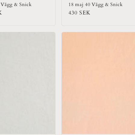
 Vägg & Snick
18 maj 40 Vägg & Snick
rie
K
Ordinarie
430 SEK
pris