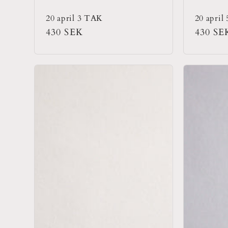
20 april 3 TAK
20 april
Ordinarie
430 SEK
Ordina
430 SE
pris
pris