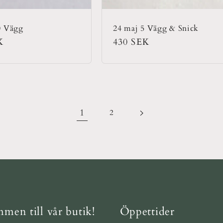
0 Vägg
24 maj 5 Vägg & Snick
rie
K
Ordinarie
430 SEK
pris
1
2
men till vår butik!
Öppettider