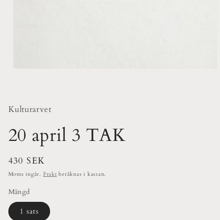
Öppna
mediet
1
i
modalfönster
Kulturarvet
20 april 3 TAK
Ordinarie
430 SEK
pris
Moms ingår.
Frakt
beräknas i kassan.
Mängd
1 sats