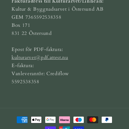
Fakturadress till Kulturarvet/Linnean:
Kultur & Byggnadsarvet i Östersund AB
GEM 7365592538358
Box 171
831 22 Östersund
Epost för PDF-faktura:
kulturarvet@pdf.attest.nu
E-faktura:
Vanleverantör: Crediflow
5592538358
Betalningsmetoder