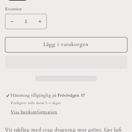
Kvantitet
Minska
Öka
kvantitet
kvantitet
för
för
20
20
Lägg i varukorgen
april
april
3
3
TAK
TAK
Hämtning tillgänglig på
Frösövägen 57
Vanligtvis redo inom 2-4 dagar
Visa butiksinformation
Vit takfärg med svag dragning mot grönt. Ger luft