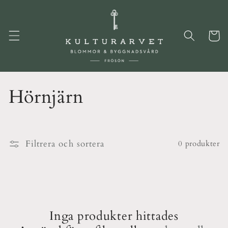
vidare
till
innehåll
Varukor
P
Hörnjärn
r
o
Filtrera och sortera
0 produkter
d
u
k
Inga produkter hittades