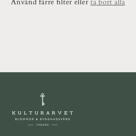
t
Använd färre filter eller
ta bort alla
s
e
r
i
e
: