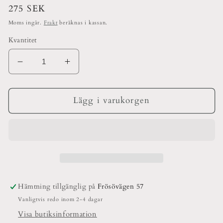
Ordinarie
275 SEK
pris
Moms ingår.
Frakt
beräknas i kassan.
Kvantitet
Minska
Öka
kvantitet
kvantitet
för
för
Målade
Målade
Lägg i varukorgen
golv
golv
Hämtning tillgänglig på
Frösövägen 57
Vanligtvis redo inom 2-4 dagar
Visa butiksinformation