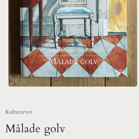
Öppna
mediet
1
i
modalfönster
Kulturarvet
Målade golv