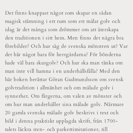
Det finns knappast något som skapar en sådan
magisk stämning i ett rum som ett målat golv och
idag är det många som drömmer om att återskapa
den traditionen i sitt hem. Men finns det några bra
förebilder? Och hur såg de svenska mönstren ut? Var
det här något bara för herrgårdarna? För bönderna
hade väl bara skurgolv? Och hur ska man tänka om
man inte vill hamna i en underhållsfälla? Med den
här boken berättar Göran Gudmundsson om svensk
golvtradition i allmänhet och om målade golv i
synnerhet. Om färgerna, om valen av mönster och
om hur man underhåller sina målade golv. Närmare
20 gamla svenska målade golv beskrivs i text och
bild i denna praktiskt upplagda skrift, från 1700-
talets läckra sten- och parkettimitationer, till