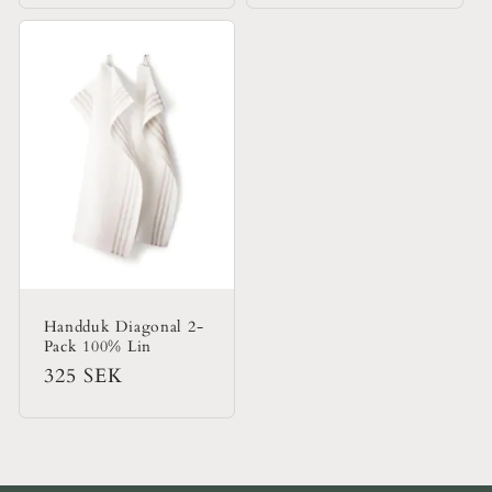
Handduk Diagonal 2-
Pack 100% Lin
Ordinarie
325 SEK
pris