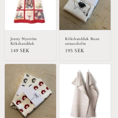
t
s
e
r
Jenny Nyström
Kökshandduk Buan
Kökshandduk
annaochelin
i
Ordinarie
149 SEK
Ordinarie
195 SEK
pris
pris
e
: