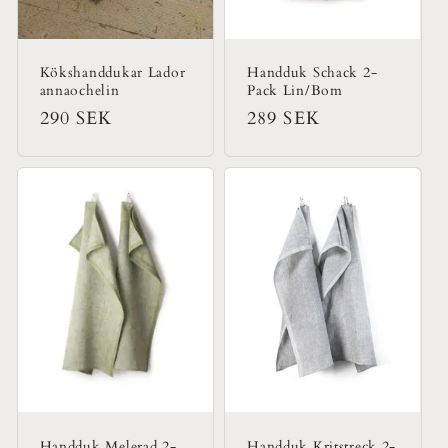
Kökshanddukar Lador
Handduk Schack 2-
annaochelin
Pack Lin/Bom
Ordinarie
290 SEK
Ordinarie
289 SEK
pris
pris
Handduk Melerad 2-
Handduk Kritstreck 2-