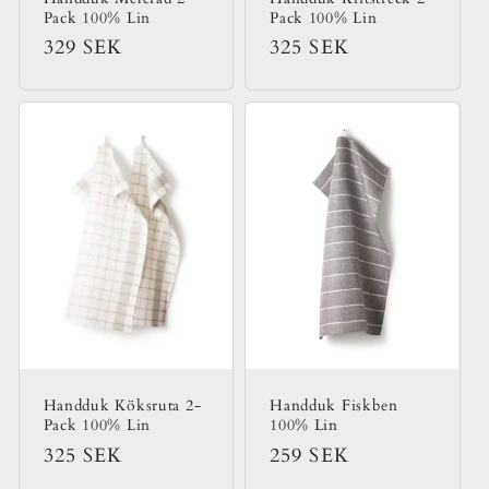
Pack 100% Lin
Pack 100% Lin
Ordinarie
329 SEK
Ordinarie
325 SEK
pris
pris
Handduk Köksruta 2-
Handduk Fiskben
Pack 100% Lin
100% Lin
Ordinarie
325 SEK
Ordinarie
259 SEK
pris
pris