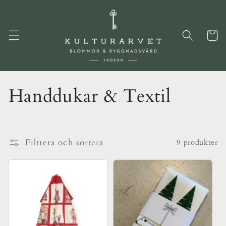
vidare
till
innehåll
Varukor
P
Handdukar & Textil
r
o
Filtrera och sortera
9 produkter
d
u
k