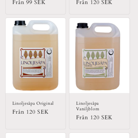
Ordinarie
Från 99 SEK
Ordinarie
Från 120 SEK
pris
pris
Linoljesåpa Original
Linoljesåpa
Vaniljblom
Ordinarie
Från 120 SEK
Ordinarie
Från 120 SEK
pris
pris