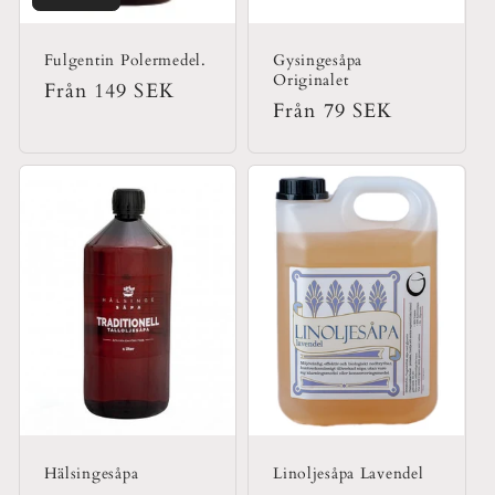
Fulgentin Polermedel.
Gysingesåpa
Originalet
Ordinarie
Från 149 SEK
Ordinarie
Från 79 SEK
pris
pris
Hälsingesåpa
Linoljesåpa Lavendel