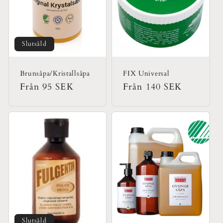
t
s
e
Slutsåld
r
Brunsåpa/Kristallsåpa
FIX Universal
Ordinarie
Från 95 SEK
Ordinarie
Från 140 SEK
i
pris
pris
e
:
Slutsåld