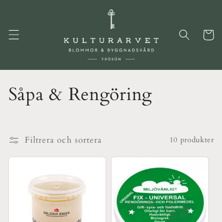
vidare
till
innehåll
Varukor
P
Såpa & Rengöring
r
o
Filtrera och sortera
10 produkter
d
u
k