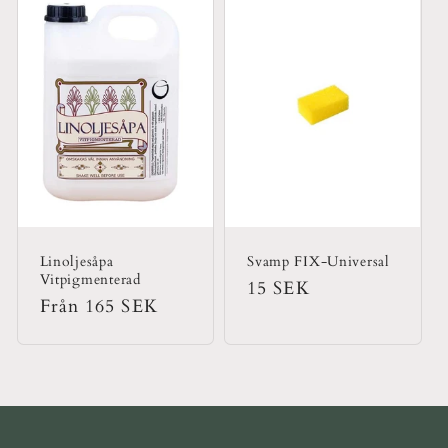
Linoljesåpa
Svamp FIX-Universal
Vitpigmenterad
Ordinarie
15 SEK
Ordinarie
Från 165 SEK
pris
pris