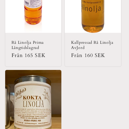
t
s
e
r
Rå Linolja Prima
Kallpressad Rå Linolja
Långtidslagrad
AvJord
i
Ordinarie
Från 165 SEK
Ordinarie
Från 160 SEK
pris
pris
e
: