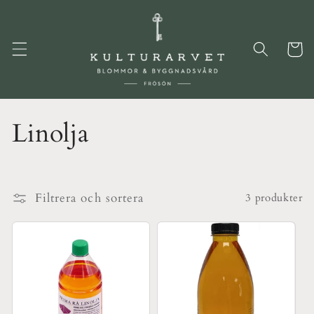
vidare
till
innehåll
Varukor
P
Linolja
r
o
Filtrera och sortera
3 produkter
d
u
k