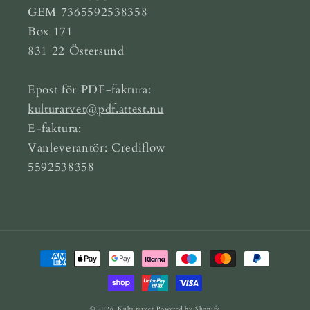
GEM 7365592538358
Box 171
831 22 Östersund
Epost för PDF-faktura:
kulturarvet@pdf.attest.nu
E-faktura:
Vanleverantör: Crediflow
5592538358
Betalningsmetoder
© 2026,
Kulturarvet
Powered by Shopify