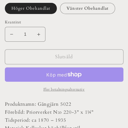
Höger Obehandlat
Vänster Obehandlat
Kvantitet
Minska
Öka
kvantitet
kvantitet
för
för
Gångjärn
Gångjärn
Slutsåld
No
No
5022
5022
Fler betalningsalternativ
Produktnamn: Gångjärn 5022
Förebild: Priorverket N:o 220-
3" x 1¼
"
Tidsperiod: ca 1870 – 1935