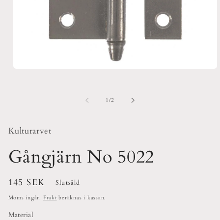
Öppna
mediet
1
i
av
1
/
2
modalfönster
Kulturarvet
Gångjärn No 5022
Ordinarie
145 SEK
Slutsåld
pris
Moms ingår.
Frakt
beräknas i kassan.
Material