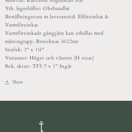
Material: Kallvalsat höghållfast stål
Ytb. lagerhålles: Obehandlat
Beställningsvara m leveranstid: Elförzinkat &
Varmförzinkat
Varmförzinkade gångjärn kan erhållas med
mässingtapp. Betecknas 5022mt
Storlek: 3" x 1¼"
Varianter: Höger och vänster (H visas)
Rek. skruv: TFS 7 x 1" Ingår
Share