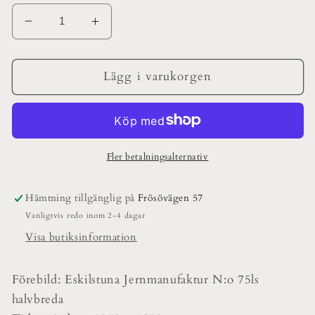
Minska
Öka
kvantitet
kvantitet
för
för
Innanfönstergångjärn
Innanfönstergångjärn
Lägg i varukorgen
No
No
5030
5030
Fler betalningsalternativ
Hämtning tillgänglig på
Frösövägen 57
Vanligtvis redo inom 2-4 dagar
Visa butiksinformation
Förebild: Eskilstuna Jernmanufaktur N:o 75ls
halvbreda