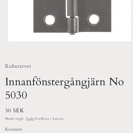
Öppna
mediet
1
i
modalfönster
Kulturarvet
Innanfönstergångjärn No
5030
Ordinarie
30 SEK
pris
Moms ingår.
Frakt
beräknas i kassan.
Kvantitet