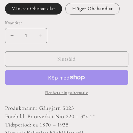
Vänster Obehandlat
Höger Obehandlat
Kvantitet
Minska
Öka
kvantitet
kvantitet
för
för
Gångjärn
Gångjärn
Slutsåld
No
No
5023
5023
Fler betalningsalternativ
Produktnamn: Gångjärn 5023
Förebild: Priorverket N:o 220 - 3"x 1"
Tidsperiod: ca 1870 – 1935