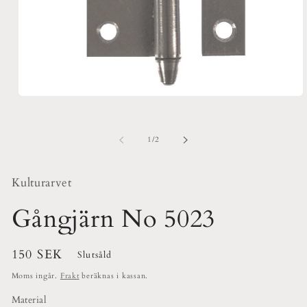
Öppna
mediet
1
i
av
1
/
2
modalfönster
Kulturarvet
Gångjärn No 5023
Ordinarie
150 SEK
Slutsåld
pris
Moms ingår.
Frakt
beräknas i kassan.
Material