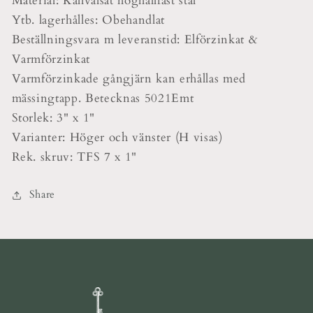
Material: Kallvalsat höghållfast stål
Ytb. lagerhålles: Obehandlat
Beställningsvara m leveranstid: Elförzinkat &
Varmförzinkat
Varmförzinkade gångjärn kan erhållas med
mässingtapp. Betecknas 5021Emt
Storlek: 3" x 1"
Varianter: Höger och vänster (H visas)
Rek. skruv: TFS 7 x 1"
Share