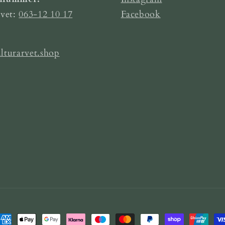
rvet:
063-12 10 17
Facebook
lturarvet.shop
etalningsmetoder