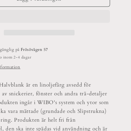
g
Linoljefärg
ärg
Snickerifärg
Halvblank
Invändigt
lgänglig på
Frösövägen 57
do inom 2-4 dagar
nformation
Halvblank är en linoljefärg avsedd för
 av snickerier, fönster och andra trä-detaljer
odukten ingår i WIBO's system och ytor som
 ska vara mättade (grundade och Slipstrukna)
ring. Produkten är helt fri från
l, den ska inte spädas vid användning och är