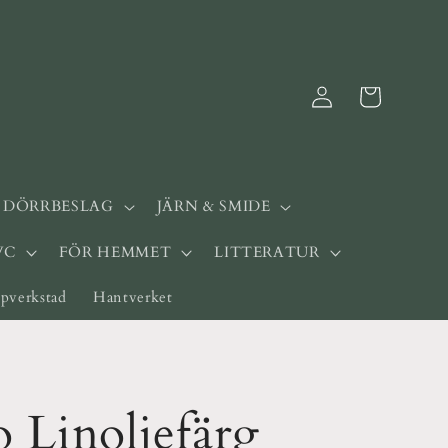
Logga
Varukorg
in
& DÖRRBESLAG
JÄRN & SMIDE
WC
FÖR HEMMET
LITTERATUR
pverkstad
Hantverket
 Linoljefärg