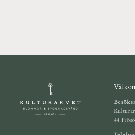
Välkom
Besöksa
Kulturar
44 Frös
Telefo