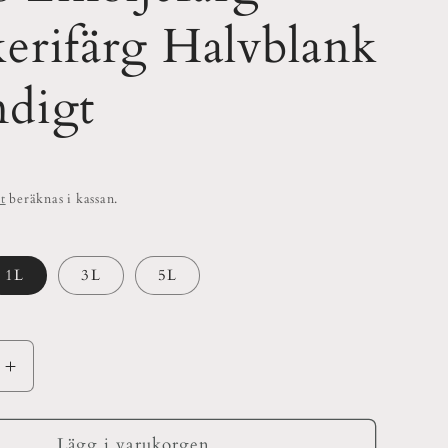
kerifärg Halvblank
ndigt
t
beräknas i kassan.
1L
3L
5L
Öka
kvantitet
för
Wibo
Lägg i varukorgen