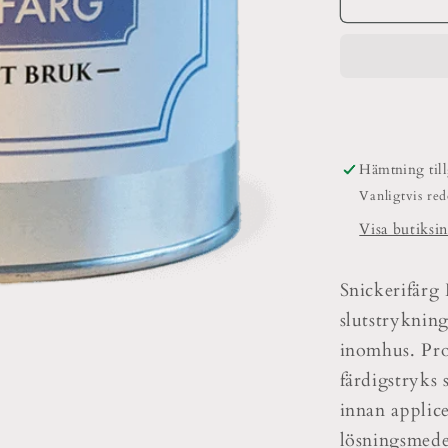
Linoljefär
Snickerif
Halvblank
Invändigt
Hämtning til
Vanligtvis re
Visa butiksi
Snickerifärg 
slutstrykning
inomhus. Pr
färdigstryks
innan applice
lösningsmede