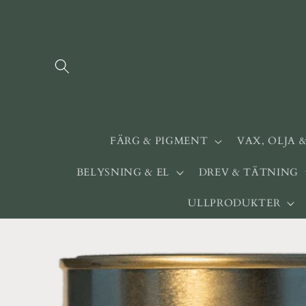
vidare
till
innehåll
FÄRG & PIGMENT
VAX, OLJA 
BELYSNING & EL
DREV & TÄTNING
ULLPRODUKTER
Gå vidare till
produktinformation