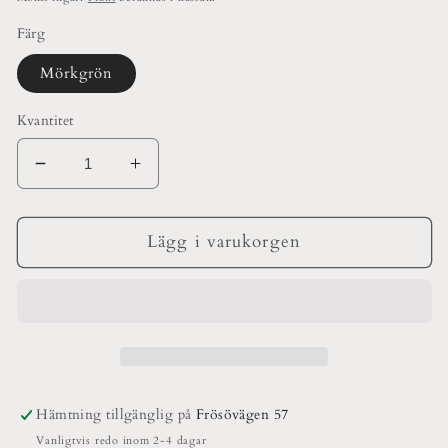
Färg
Mörkgrön
Kvantitet
Minska
Öka
kvantitet
kvantitet
för
för
Vestaskärm
Vestaskärm
Lägg i varukorgen
235
235
mm
mm
Kulör
Kulör
Hämtning tillgänglig på
Frösövägen 57
Vanligtvis redo inom 2-4 dagar