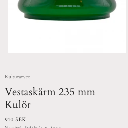
Öppna
mediet
1
i
modalfönster
Kulturarvet
Vestaskärm 235 mm
Kulör
Ordinarie
910 SEK
pris
Moms ingår.
Frakt
beräknas i kassan.