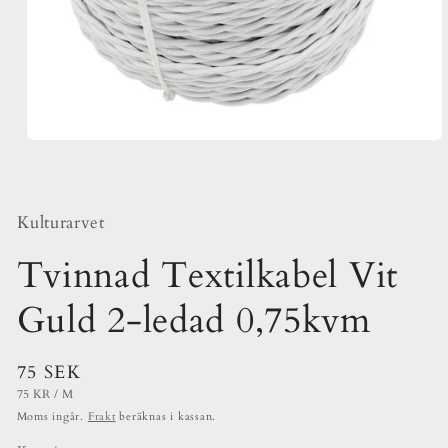
Öppna
mediet
1
i
modalfönster
Kulturarvet
Tvinnad Textilkabel Vit
Guld 2-ledad 0,75kvm
Ordinarie
75 SEK
ENHETSPRIS
PER
pris
75 KR
/
M
Moms ingår.
Frakt
beräknas i kassan.