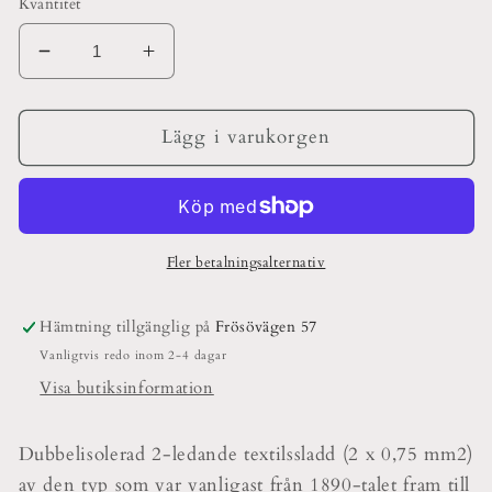
Kvantitet
Minska
Öka
kvantitet
kvantitet
för
för
Tvinnad
Tvinnad
Lägg i varukorgen
Textilkabel
Textilkabel
Vit
Vit
Guld
Guld
2-
2-
ledad
ledad
Fler betalningsalternativ
0,75kvm
0,75kvm
Hämtning tillgänglig på
Frösövägen 57
Vanligtvis redo inom 2-4 dagar
Visa butiksinformation
Dubbelisolerad 2-ledande textilssladd (2 x 0,75 mm2)
av den typ som var vanligast från 1890-talet fram till