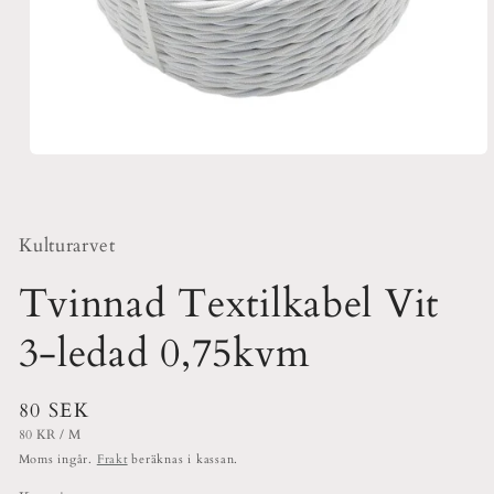
Öppna
mediet
1
i
modalfönster
Kulturarvet
Tvinnad Textilkabel Vit
3-ledad 0,75kvm
Ordinarie
80 SEK
ENHETSPRIS
PER
pris
80 KR
/
M
Moms ingår.
Frakt
beräknas i kassan.