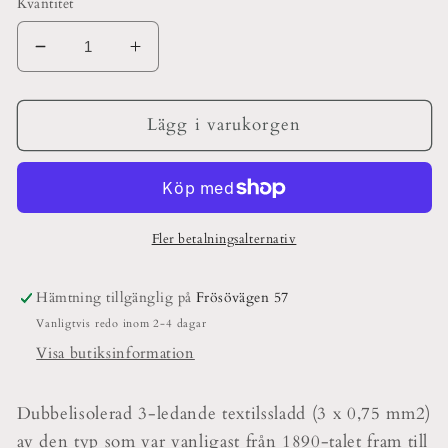
Kvantitet
Minska
Öka
kvantitet
kvantitet
för
för
Tvinnad
Tvinnad
Lägg i varukorgen
Textilkabel
Textilkabel
Vit
Vit
3-
3-
ledad
ledad
0,75kvm
0,75kvm
Fler betalningsalternativ
Hämtning tillgänglig på
Frösövägen 57
Vanligtvis redo inom 2-4 dagar
Visa butiksinformation
Dubbelisolerad 3-ledande textilssladd (3 x 0,75 mm2)
av den typ som var vanligast från 1890-talet fram till