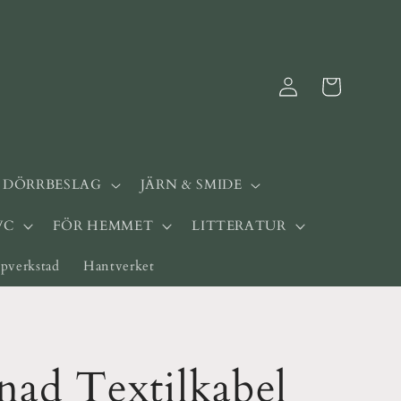
Logga
Varukorg
in
& DÖRRBESLAG
JÄRN & SMIDE
WC
FÖR HEMMET
LITTERATUR
pverkstad
Hantverket
nad Textilkabel