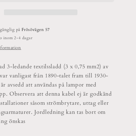
ledad
0,75kvm
lgänglig på
Frösövägen 57
do inom 2-4 dagar
nformation
ad 3-ledande textilssladd (3 x 0,75 mm2) av
ar vanligast från 1890-talet fram till 1930-
n är avsedd att användas på lampor med
pp. Observera att denna kabel ej är godkänd
installationer såsom strömbrytare, uttag eller
ingsarmaturer. Jordledning kan tas bort om
ing önskas