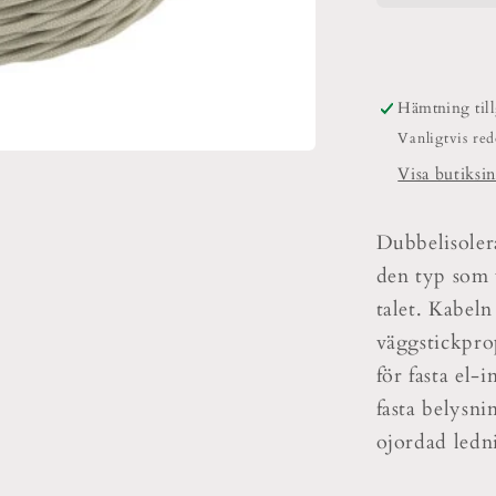
ledad
0,75kvm
Hämtning til
Vanligtvis re
Visa butiksi
Dubbelisoler
den typ som v
talet. Kabel
väggstickpro
för fasta el-
fasta belysn
ojordad ledn