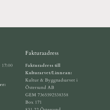
Fakturaadress
 17:00
Fakturadress till
Kulturarvet/Linnean:
Kultur & Byggnadsarvet i
er:
Östersund AB
GEM 7365592538358
Box 171
831 22 Östersund