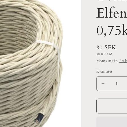
Elfe
0,75
Ordinarie
80 SEK
pris
ENHETSPRIS
PER
80 KR
/
M
Moms ingår.
Frak
Kvantitet
Minska
kvantitet
för
Tvinnad
Textilkabe
Elfenben
3-