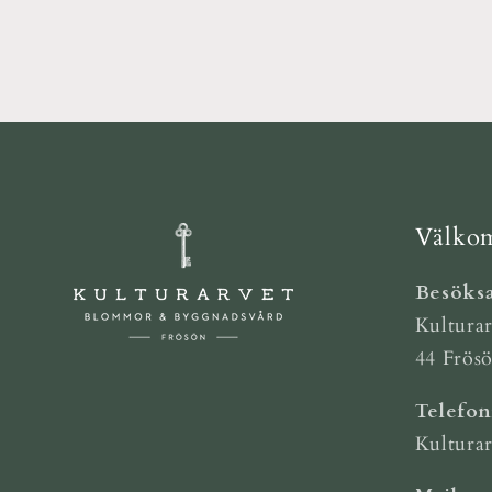
Välkom
Besöksa
Kulturar
44 Frös
Telefo
Kultura