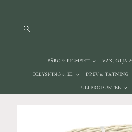
vidare
till
innehåll
FÄRG & PIGMENT
VAX, OLJA 
BELYSNING & EL
DREV & TÄTNING
ULLPRODUKTER
Gå vidare till
produktinformation