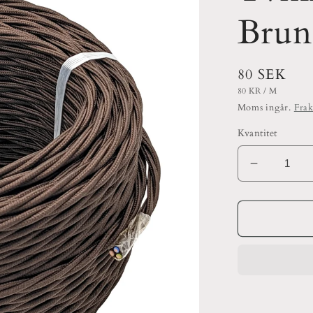
Brun
Ordinarie
80 SEK
pris
ENHETSPRIS
PER
80 KR
/
M
Moms ingår.
Frak
Kvantitet
Minska
kvantitet
för
Tvinnad
Textilkabe
Brun
3-
ledad
0,75kvm