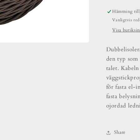
Hämtning til
Vanligtvis re
Visa butiksi
Dubbelisoler
den typ som v
talet. Kabel
väggstickpro
för fasta el-
fasta belysn
ojordad ledn
Share