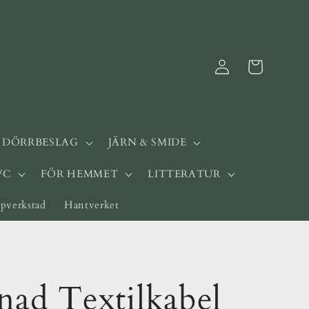
Logga
Varukorg
in
& DÖRRBESLAG
JÄRN & SMIDE
WC
FÖR HEMMET
LITTERATUR
pverkstad
Hantverket
nad Textilkabel