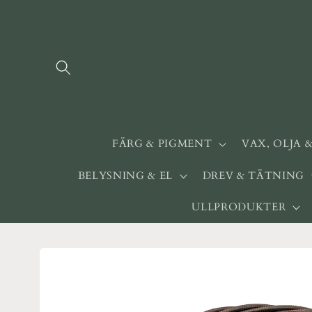
vidare
till
innehåll
FÄRG & PIGMENT
VAX, OLJA 
BELYSNING & EL
DREV & TÄTNING
ULLPRODUKTER
Gå vidare till
produktinformation