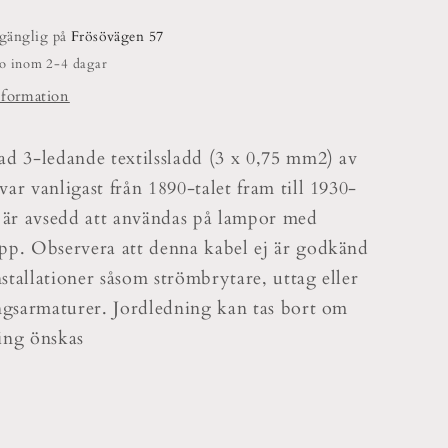
lgänglig på
Frösövägen 57
do inom 2-4 dagar
nformation
ad 3-ledande textilssladd (3 x 0,75 mm2) av
ar vanligast från 1890-talet fram till 1930-
n är avsedd att användas på lampor med
pp. Observera att denna kabel ej är godkänd
installationer såsom strömbrytare, uttag eller
ingsarmaturer. Jordledning kan tas bort om
ing önskas