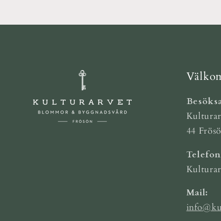
Välkom
Besöksa
Kulturar
44 Frös
Telefo
Kultura
Mail:
info@ku