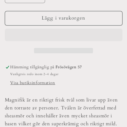
kvantitet
kvantitet
för
för
Tvåla
Tvåla
Lägg i varukorgen
&amp;
&amp;
Tvaga
Tvaga
Magnifik
Magnifik
Hämtning tillgänglig på
Frösövägen 57
Vanligtvis redo inom 2-4 dagar
Visa butiksinformation
Magnifik är en riktigt frisk tvål som livar upp även
den torraste av personer. Tvålen är överfettad med
sheasmör och innehåller även mycket sheasmör i
basen vilket gör den superkrämig och riktigt mild.