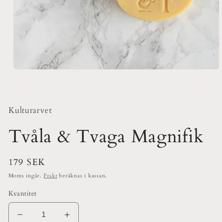
Öppna
mediet
1
i
modalfönster
Kulturarvet
Tvåla & Tvaga Magnifik
Ordinarie
179 SEK
pris
Moms ingår.
Frakt
beräknas i kassan.
Kvantitet
Minska
Öka