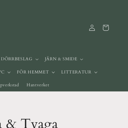
Logga
Varukorg
in
& DÖRRBESLAG
JÄRN & SMIDE
WC
FÖR HEMMET
LITTERATUR
pverkstad
Hantverket
a & Tvaga