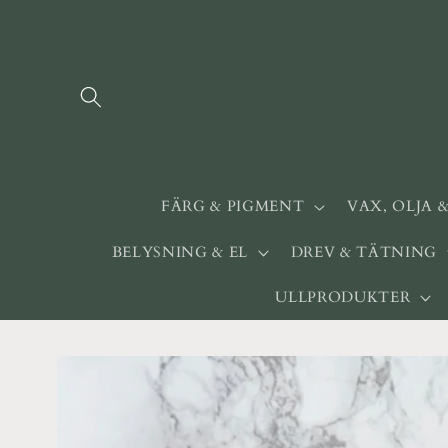
vidare
till
innehåll
FÄRG & PIGMENT
VAX, OLJA 
BELYSNING & EL
DREV & TÄTNING
ULLPRODUKTER
Gå vidare till
produktinformation