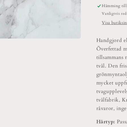
Hämtning til
Vanligtvis re
Visa butiksi
Handgjord ek
Överfettad m
tillsammans m
tvål. Den fr
grönmyntaolj
mycket uppfr
tvagupplevel
tvålfabrik, 
råvaror, inge
Hårtyp:
Pass