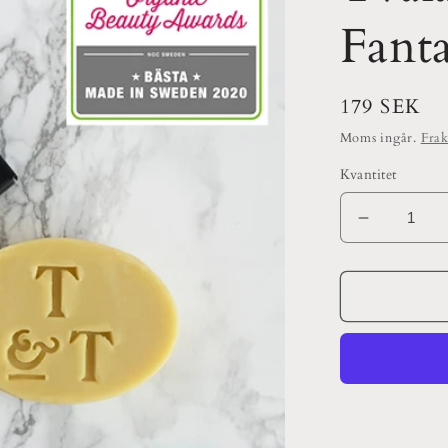
Fanta
Ordinarie
179 SEK
pris
Moms ingår.
Frak
Kvantitet
Minska
kvantitet
för
Tvåla
&amp;
Tvaga
Fantastis