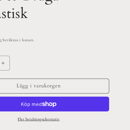
stisk
t
beräknas i kassan.
Öka
kvantitet
för
Tvåla
Lägg i varukorgen
&amp;
Tvaga
k
Fantastisk
Fler betalningsalternativ