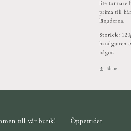
lite tunnare 
prima till hå
längderna.
Storlek:
120g
handgjuten o
något.
Share
men till vår butik!
Öppettider