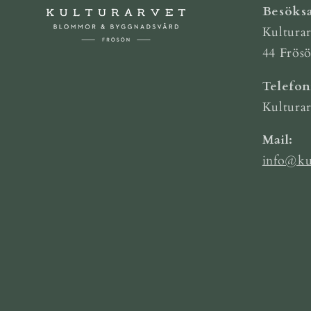
Besöksa
Kulturar
44 Frös
Telefo
Kultura
Mail:
info@ku