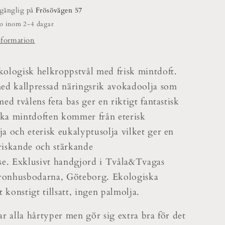
lgänglig på
Frösövägen 57
do inom 2-4 dagar
nformation
ologisk helkroppstvål med frisk mintdoft.
ed kallpressad näringsrik avokadoolja som
ed tvålens feta bas ger en riktigt fantastisk
iska mintdoften kommer från eterisk
a och eterisk eukalyptusolja vilket ger en
iskande och stärkande
se. Exklusivt handgjord i Tvåla&Tvagas
Kronhusbodarna, Göteborg. Ekologiska
t konstigt tillsatt, ingen palmolja.
ar alla hårtyper men gör sig extra bra för det