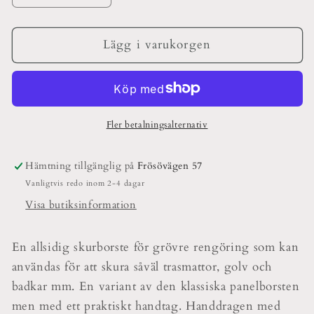
kvantitet
kvantitet
för
för
Spisborste
Spisborste
Lägg i varukorgen
Med
Med
Handtag
Handtag
Fler betalningsalternativ
Hämtning tillgänglig på
Frösövägen 57
Vanligtvis redo inom 2-4 dagar
Visa butiksinformation
En allsidig skurborste för grövre rengöring som kan
användas för att skura såväl trasmattor, golv och
badkar mm. En variant av den klassiska panelborsten
men med ett praktiskt handtag. Handdragen med