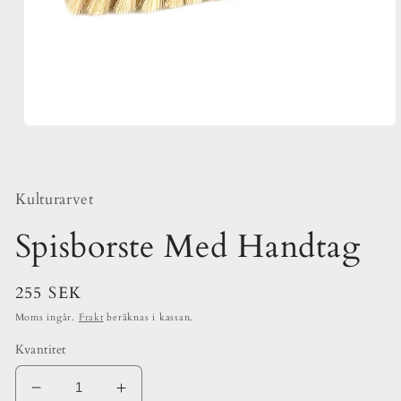
Öppna
mediet
1
i
modalfönster
Kulturarvet
Spisborste Med Handtag
Ordinarie
255 SEK
pris
Moms ingår.
Frakt
beräknas i kassan.
Kvantitet
Minska
Öka