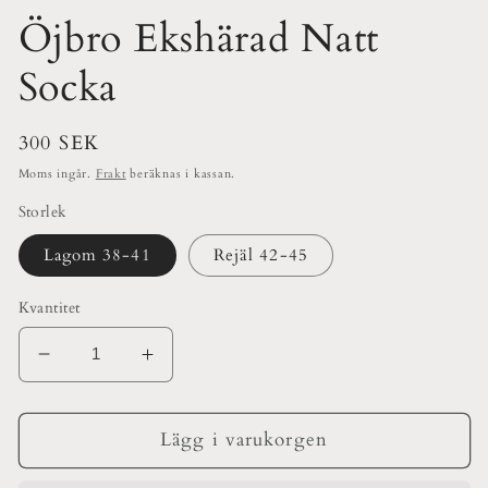
Öjbro Ekshärad Natt
Socka
Ordinarie
300 SEK
pris
Moms ingår.
Frakt
beräknas i kassan.
Storlek
Lagom 38-41
Rejäl 42-45
Kvantitet
Minska
Öka
kvantitet
kvantitet
för
för
Öjbro
Öjbro
Lägg i varukorgen
Ekshärad
Ekshärad