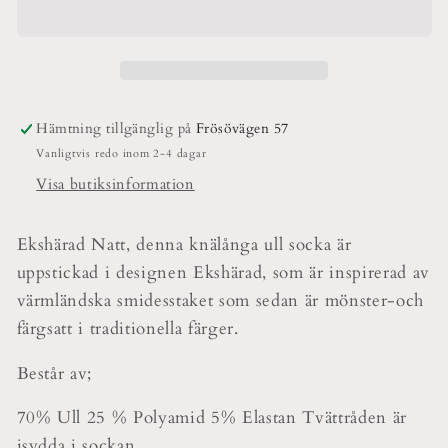
Natt
Natt
Socka
Socka
Hämtning tillgänglig på
Frösövägen 57
Vanligtvis redo inom 2-4 dagar
Visa butiksinformation
Ekshärad Natt, denna knälånga ull socka är
uppstickad i designen Ekshärad, som är inspirerad av
värmländska smidesstaket som sedan är mönster-och
färgsatt i traditionella färger.
Består av;
70% Ull 25 % Polyamid 5% Elastan Tvättråden är
isydda i sockan.