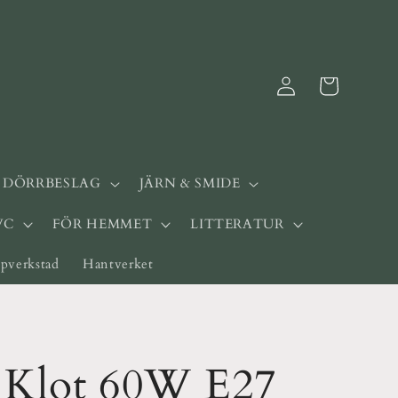
Logga
Varukorg
in
& DÖRRBESLAG
JÄRN & SMIDE
WC
FÖR HEMMET
LITTERATUR
pverkstad
Hantverket
Klot 60W E27