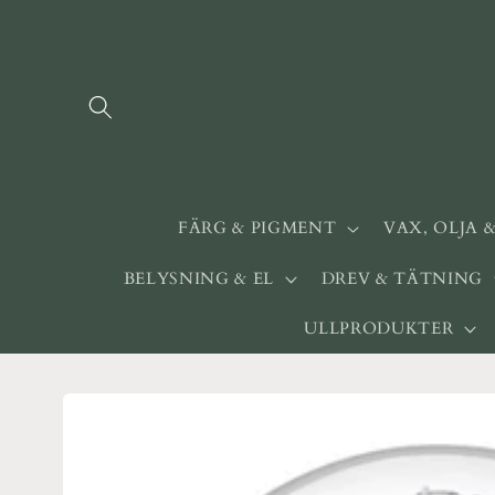
vidare
till
innehåll
FÄRG & PIGMENT
VAX, OLJA 
BELYSNING & EL
DREV & TÄTNING
ULLPRODUKTER
Gå vidare till
produktinformation