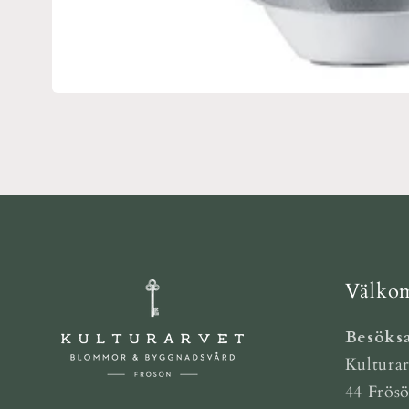
Öppna
mediet
1
i
modalfönster
Välkom
Besöksa
Kulturar
44 Frös