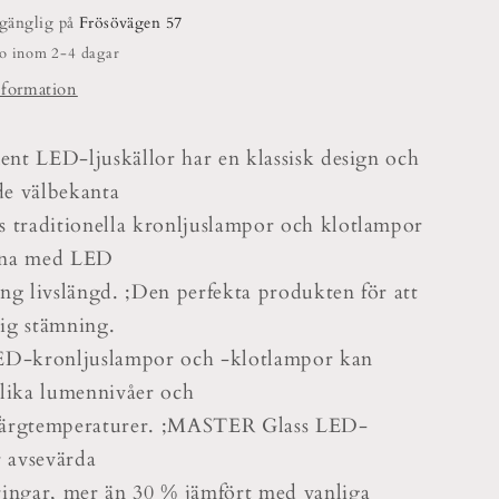
lgänglig på
Frösövägen 57
do inom 2-4 dagar
nformation
ment LED-ljuskällor har en klassisk design och
e välbekanta
 traditionella kronljuslampor och klotlampor
rna med LED
ång livslängd. ;Den perfekta produkten för att
ig stämning.
kronljuslampor och -klotlampor kan
olika lumennivåer och
 färgtemperaturer. ;MASTER Glass LED-
r avsevärda
ingar, mer än 30 % jämfört med vanliga