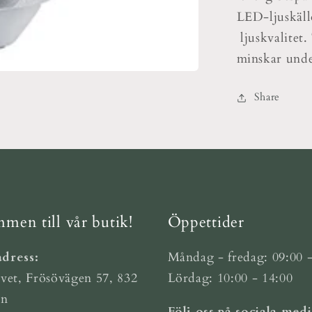
LED-ljuskäll
ljuskvalitet
minskar unde
Share
men till vår butik!
Öppettider
dress:
Måndag - fredag: 09:00 -
vet, Frösövägen 57, 832
Lördag: 10:00 - 14:00
ön
Följ oss på sociala medi