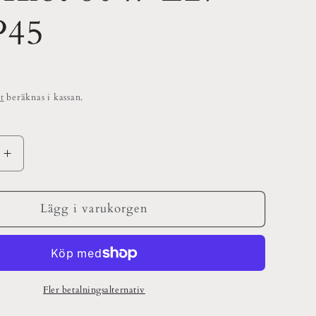
P45
t
beräknas i kassan.
Öka
kvantitet
för
LED
Lägg i varukorgen
Klot
60W
E27
927
P45
Fler betalningsalternativ