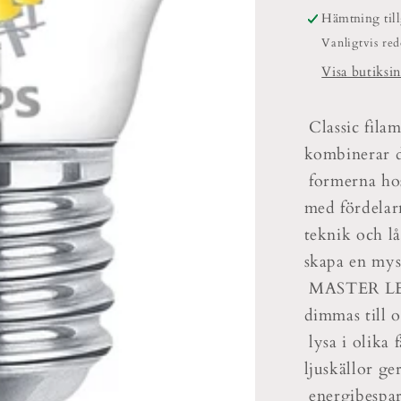
Hämtning til
Vanligtvis re
Visa butiksi
Classic fila
kombinerar d
formerna hos
med fördela
teknik och l
skapa en mys
MASTER LED-
dimmas till 
lysa i olika
ljuskällor ge
energibespar