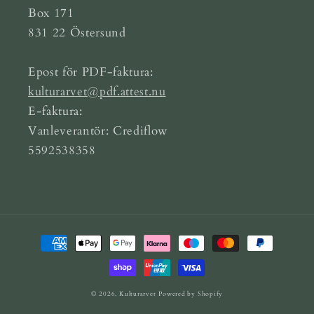
Box 171
831 22 Östersund
Epost för PDF-faktura:
kulturarvet@pdf.attest.nu
E-faktura:
Vanleverantör: Crediflow
5592538358
Betalningsmetoder
© 2026,
Kulturarvet
Powered by Shopify