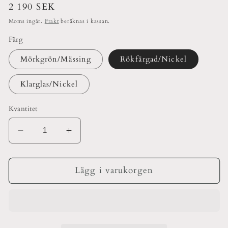
Ordinarie
2 190 SEK
pris
Moms ingår.
Frakt
beräknas i kassan.
Färg
Mörkgrön/Mässing
Rökfärgad/Nickel
Klarglas/Nickel
Kvantitet
Minska
Öka
kvantitet
kvantitet
för
för
Kungsholmen
Kungsholmen
Lägg i varukorgen
Fotogenlampa
Fotogenlampa
14^
14^