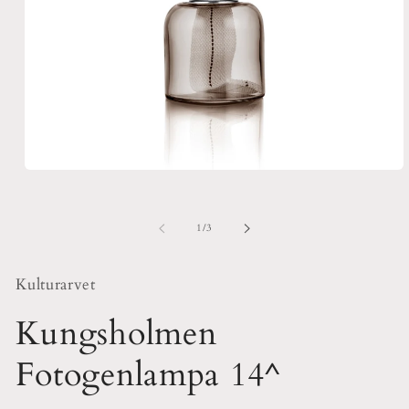
Öppna
mediet
1
i
av
1
/
3
modalfönster
Kulturarvet
Kungsholmen
Fotogenlampa 14^