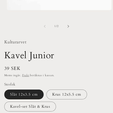
Öppna
mediet
1
i
av
1
/
2
modalfönster
Kulturarvet
Kavel Junior
Ordinarie
39 SEK
pris
Moms ingår.
Frakt
beräknas i kassan.
Storlek
Slät 12x3.5 cm
Krus 12x5.5 cm
Kavel-set Slät & Krus