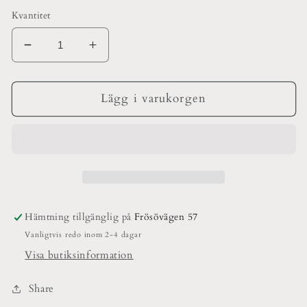
Kvantitet
Minska
Öka
kvantitet
kvantitet
för
för
Kavel
Kavel
Lägg i varukorgen
Junior
Junior
Hämtning tillgänglig på
Frösövägen 57
Vanligtvis redo inom 2-4 dagar
Visa butiksinformation
Share