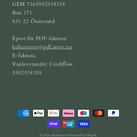
GEM 7365592538358
Box 171
831 22 Östersund
Epost för PDF-faktura:
kulturarvet@pdf.attest.nu
E-faktura:
Vanleverantör: Crediflow
5592538358
Betalningsmetoder
© 2026,
Kulturarvet
Powered by Shopify