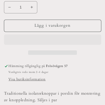
Minska
Öka
kvantitet
kvantitet
för
för
Isolatorknopp
Isolatorknopp
Lägg i varukorgen
Hämtning tillgänglig på
Frösövägen 57
Vanligtvis redo inom 2-4 dagar
Visa butiksinformation
Traditionella isolatorknoppar i porslin för montering
av knoppledning. Säljes i par