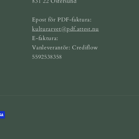
831 22 Östersund
Epost för PDF-faktura:
kulturarvet@pdf.attest.nu
E-faktura:
Vanleverantör: Crediflow
5592538358