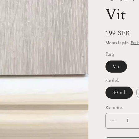
Vit
Ordinarie
199 SEK
pris
Moms ingår.
Frak
Färg
Vit
Storlek
30 ml
Kvantitet
Minska
kvantitet
för