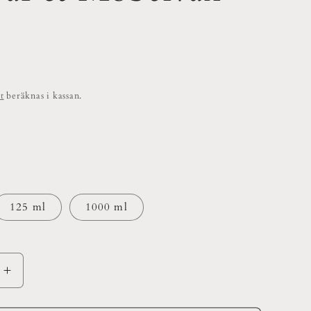
t
beräknas i kassan.
125 ml
1000 ml
Öka
kvantitet
för