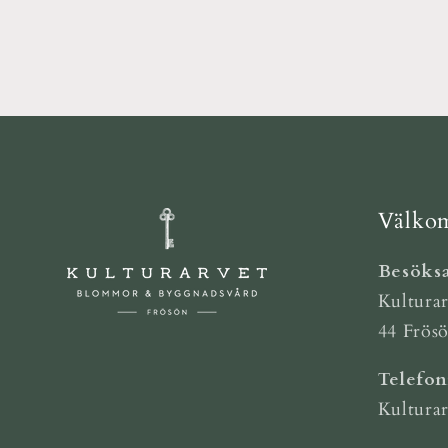
Välkom
Besöksa
Kulturar
44 Frös
Telefo
Kultura