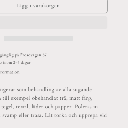
Golv
Lägg i varukorgen
är
&amp;
Möbelvax
Vit
lgänglig på
Frösövägen 57
do inom 2-4 dagar
nformation
ungerar som behandling av alla sugande
till exempel obehandlat trä, matt färg,
 tegel, textil, läder och papper. Poleras in
 svamp eller trasa. Låt torka och upprepa vid