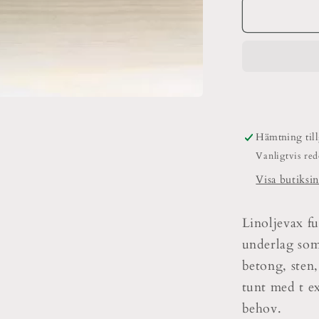
Golv
är
&amp;
Möbelvax
Vit
Hämtning til
Vanligtvis re
Visa butiksi
Linoljevax f
underlag som 
betong, sten,
tunt med t ex
behov.