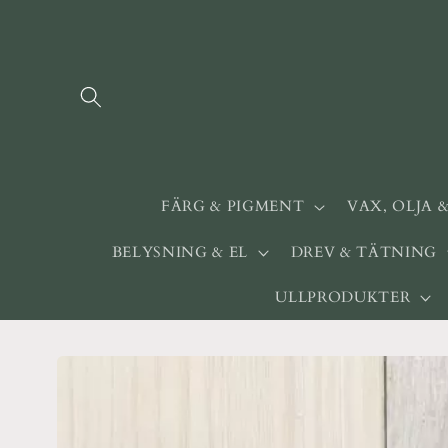
vidare
till
innehåll
FÄRG & PIGMENT
VAX, OLJA 
BELYSNING & EL
DREV & TÄTNING
ULLPRODUKTER
Gå vidare till
produktinformation