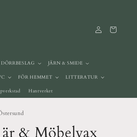
Logga
Varukorg
in
& DÖRRBESLAG
JÄRN & SMIDE
WC
FÖR HEMMET
LITTERATUR
pverkstad
Hantverket
Östersund
 är & Möbelvax