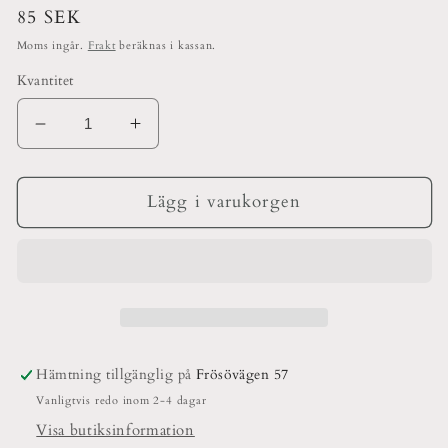
Ordinarie
85 SEK
pris
Moms ingår.
Frakt
beräknas i kassan.
Kvantitet
Minska
Öka
kvantitet
kvantitet
för
för
Girlang
Girlang
Lägg i varukorgen
Röd/Grön
Röd/Grön
Hämtning tillgänglig på
Frösövägen 57
Vanligtvis redo inom 2-4 dagar
Visa butiksinformation