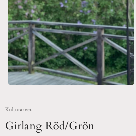
Öppna
mediet
1
i
modalfönster
Kulturarvet
Girlang Röd/Grön