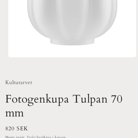
Öppna
mediet
1
i
modalfönster
Kulturarvet
Fotogenkupa Tulpan 70
mm
Ordinarie
820 SEK
pris
Moms ingår.
Frakt
beräknas i kassan.