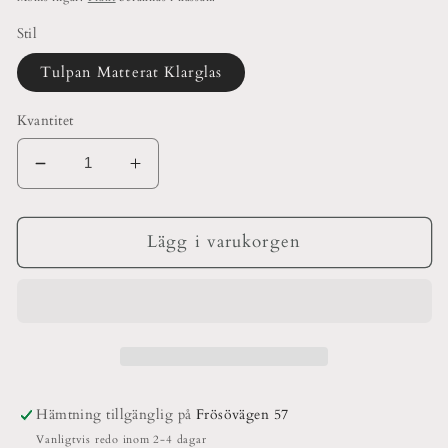
Stil
Tulpan Matterat Klarglas
Kvantitet
Minska
Öka
kvantitet
kvantitet
för
för
Fotogenkupa
Fotogenkupa
Lägg i varukorgen
Tulpan
Tulpan
70
70
mm
mm
Hämtning tillgänglig på
Frösövägen 57
Vanligtvis redo inom 2-4 dagar