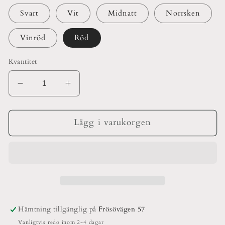
Svart
Vit
Midnatt
Norrsken
Vinröd
Röd
Kvantitet
Minska
Öka
kvantitet
kvantitet
för
för
Eldstickan
Eldstickan
Lägg i varukorgen
Liten
Liten
Refill
Refill
Hämtning tillgänglig på
Frösövägen 57
Vanligtvis redo inom 2-4 dagar