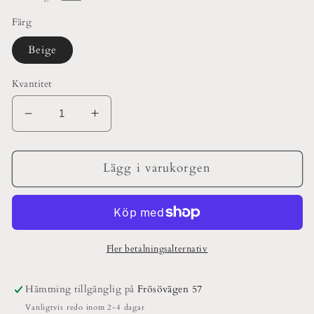
Färg
Beige
Kvantitet
Minska
Öka
kvantitet
kvantitet
för
för
Eldstickan
Eldstickan
Lägg i varukorgen
Beige
Beige
Brandfilten
Brandfilten
Fler betalningsalternativ
Hämtning tillgänglig på
Frösövägen 57
Vanligtvis redo inom 2-4 dagar