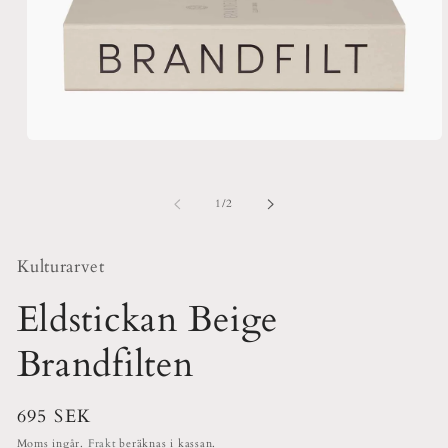
Öppna
mediet
1
i
av
1
/
2
modalfönster
Kulturarvet
Eldstickan Beige
Brandfilten
Ordinarie
695 SEK
pris
Moms ingår.
Frakt
beräknas i kassan.