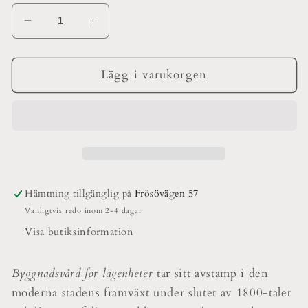
Minska
Öka
kvantitet
kvantitet
för
för
Byggnadsvård
Byggnadsvård
Lägg i varukorgen
För
För
Lägenheter
Lägenheter
Hämtning tillgänglig på
Frösövägen 57
Vanligtvis redo inom 2-4 dagar
Visa butiksinformation
Byggnadsvård för lägenheter
tar sitt avstamp i den
moderna stadens framväxt under slutet av 1800-talet