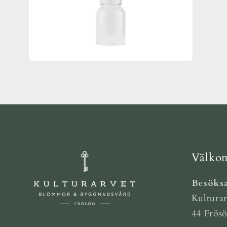
Öppna
mediet
2
i
modalfönster
Välkom
Besöksa
Kulturar
44 Frös