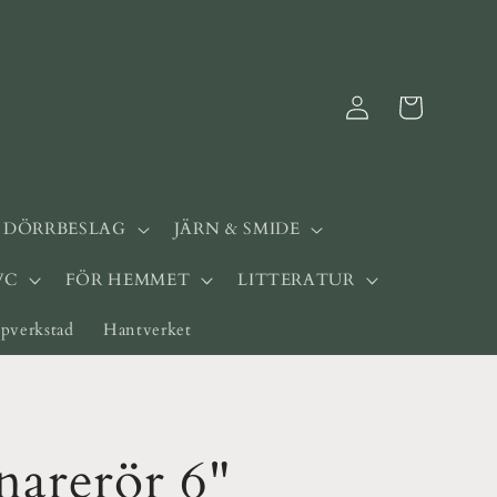
Logga
Varukorg
in
& DÖRRBESLAG
JÄRN & SMIDE
WC
FÖR HEMMET
LITTERATUR
pverkstad
Hantverket
narerör 6"