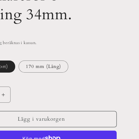
ning 34mm.
t
beräknas i kassan.
ort)
170 mm (Lång)
Öka
kvantitet
för
rör
Brännarerör
Lägg i varukorgen
6&quot;
Fattning