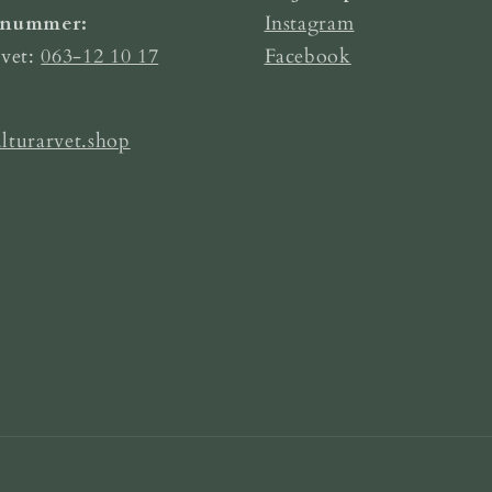
nnummer:
Instagram
rvet:
063-12 10 17
Facebook
lturarvet.shop