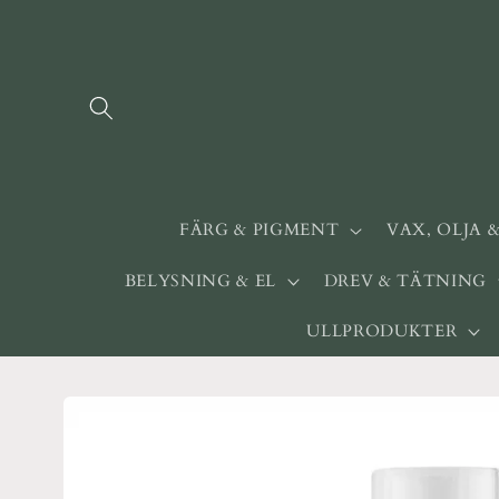
vidare
till
innehåll
FÄRG & PIGMENT
VAX, OLJA 
BELYSNING & EL
DREV & TÄTNING
ULLPRODUKTER
Gå vidare till
produktinformation