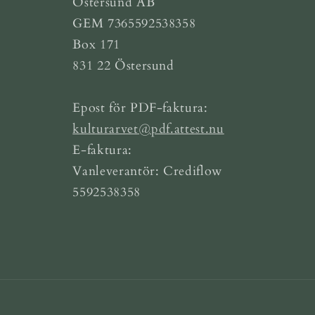
Östersund AB
GEM 7365592538358
Box 171
831 22 Östersund
Epost för PDF-faktura:
kulturarvet@pdf.attest.nu
E-faktura:
Vanleverantör: Crediflow
5592538358