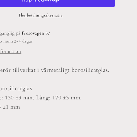
34mm.
Fler betalningsalternativ
lgänglig på
Frösövägen 57
do inom 2-4 dagar
nformation
ör tillverkat i värmetåligt borosilicatglas.
orosilicatglas
: 130 ±3 mm.
Lång: 170 ±3 mm.
34 ±1 mm