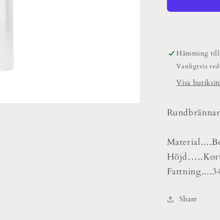
34mm.
Hämtning til
Vanligtvis re
Visa butiksi
Rundbrännarer
Material....B
Höjd…..Kort
Fattning....
Share