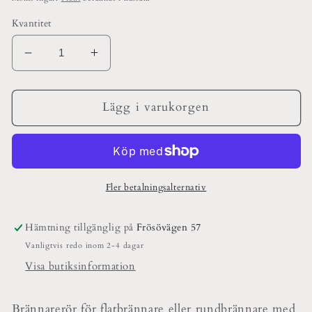
Kvantitet
Minska
Öka
kvantitet
kvantitet
för
för
Brännarerör
Brännarerör
Lägg i varukorgen
15&quot;
15&quot;
Fattning
Fattning
53mm
53mm
Fler betalningsalternativ
Hämtning tillgänglig på
Frösövägen 57
Vanligtvis redo inom 2-4 dagar
Visa butiksinformation
Brännarerör för flatbrännare eller rundbrännare med