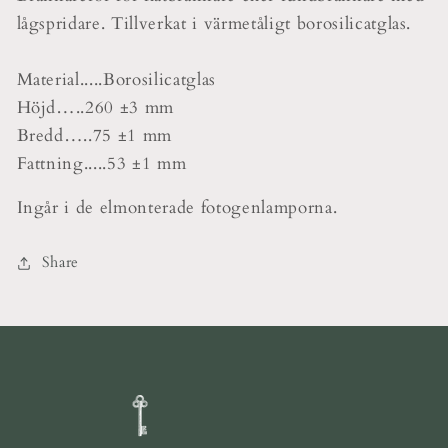
lågspridare. Tillverkat i värmetåligt borosilicatglas.
Material.....Borosilicatglas
Höjd…..260 ±3 mm
Bredd…..75 ±1 mm
Fattning.....53 ±1 mm
Ingår i de elmonterade fotogenlamporna.
Share