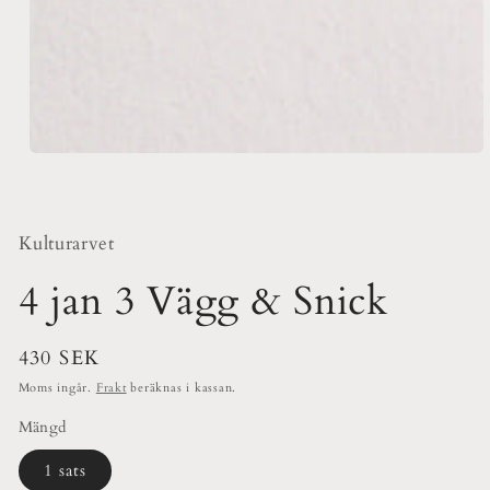
Öppna
mediet
1
i
modalfönster
Kulturarvet
4 jan 3 Vägg & Snick
Ordinarie
430 SEK
pris
Moms ingår.
Frakt
beräknas i kassan.
Mängd
1 sats