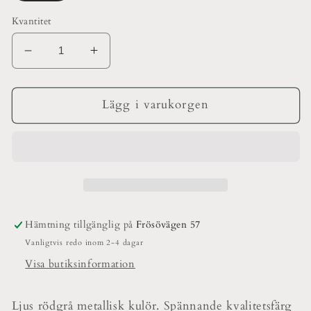
Kvantitet
Minska
Öka
kvantitet
kvantitet
för
för
4
4
Lägg i varukorgen
jan
jan
3
3
Vägg
Vägg
&amp;
&amp;
Snick
Snick
Hämtning tillgänglig på
Frösövägen 57
Vanligtvis redo inom 2-4 dagar
Visa butiksinformation
Ljus rödgrå metallisk kulör. Spännande kvalitetsfärg