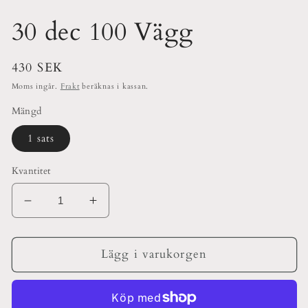
30 dec 100 Vägg
Ordinarie
430 SEK
pris
Moms ingår.
Frakt
beräknas i kassan.
Mängd
1 sats
Kvantitet
Minska
Öka
kvantitet
kvantitet
för
för
30
30
Lägg i varukorgen
dec
dec
100
100
Vägg
Vägg