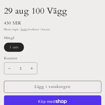
29 aug 100 Vägg
Ordinarie
430 SEK
pris
Moms ingår.
Frakt
beräknas i kassan.
Mängd
1 sats
Kvantitet
Minska
Öka
kvantitet
kvantitet
för
för
29
29
Lägg i varukorgen
aug
aug
100
100
Vägg
Vägg