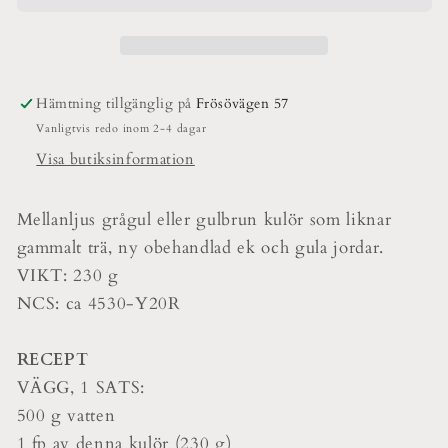
&amp;
&amp;
Snick
Snick
Hämtning tillgänglig på
Frösövägen 57
Vanligtvis redo inom 2-4 dagar
Visa butiksinformation
Mellanljus grågul eller gulbrun kulör som liknar
gammalt trä, ny obehandlad ek och gula jordar.
VIKT: 230 g
NCS: ca 4530-Y20R
RECEPT
VÄGG, 1 SATS:
500 g vatten
1 fp av denna kulör (230 g)