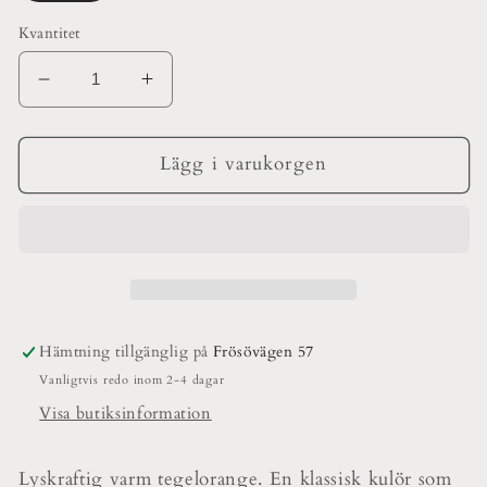
Kvantitet
Minska
Öka
kvantitet
kvantitet
för
för
19
19
Lägg i varukorgen
okt
okt
100
100
Vägg
Vägg
Hämtning tillgänglig på
Frösövägen 57
Vanligtvis redo inom 2-4 dagar
Visa butiksinformation
Lyskraftig varm tegelorange. En klassisk kulör som