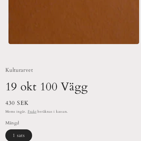
Öppna
mediet
1
i
modalfönster
Kulturarvet
19 okt 100 Vägg
Ordinarie
430 SEK
pris
Moms ingår.
Frakt
beräknas i kassan.
Mängd
1 sats