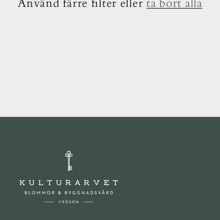
t
Använd färre filter eller
ta bort alla
s
e
r
i
e
: