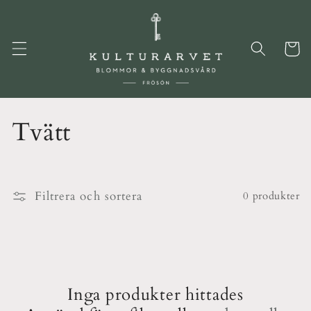
vidare
till
innehåll
Varukor
P
Tvätt
r
o
Filtrera och sortera
0 produkter
d
u
k
Inga produkter hittades